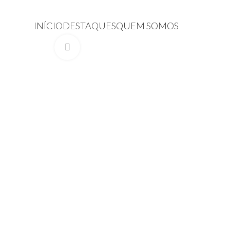
(14) 3277-5090
(14) 99779-8672
INÍCIO
DESTAQUES
QUEM SOMOS
Click to enlarge