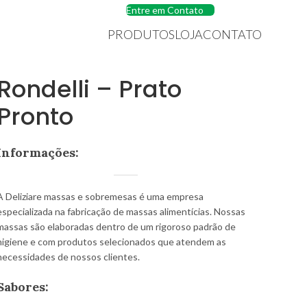
Entre em Contato
PRODUTOS
LOJA
CONTATO
Rondelli – Prato
Pronto
Informações:
A Deliziare massas e sobremesas é uma empresa
especializada na fabricação de massas alimentícias. Nossas
massas são elaboradas dentro de um rigoroso padrão de
higiene e com produtos selecionados que atendem as
necessidades de nossos clientes.
Sabores: